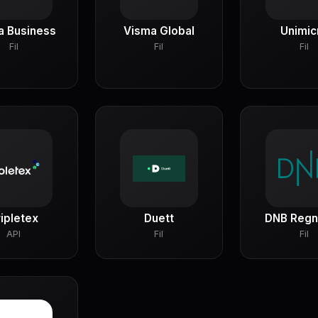
a Business
Visma Global
Unimic
Fil
Fil
Fil
ripletex
Duett
DNB Regn
API
Fil
Fil