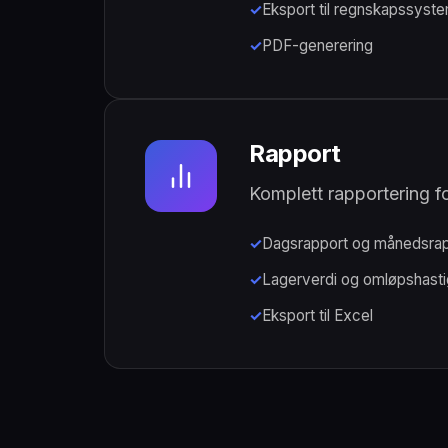
Eksport til regnskapssyst
PDF-generering
Rapport
Komplett rapportering f
Dagsrapport og månedsrap
Lagerverdi og omløpshasti
Eksport til Excel