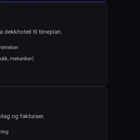
 dekkhotell til timeplan.
innelser
bukk, mekaniker)
bilag og fakturaer.
ring