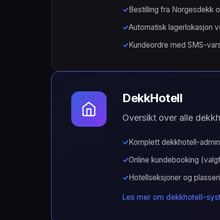
Bestilling fra Norgesdekk 
Automatisk lagerlokasjon 
Kundeordre med SMS-vars
DekkHotell
Oversikt over alle dekkh
Komplett dekkhotell-admini
Online kundebooking (valgfr
Hotellseksjoner og plasser
Les mer om dekkhotell-sys