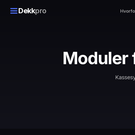
Dekk
pro
Hvorfo
Moduler 
Kassesys