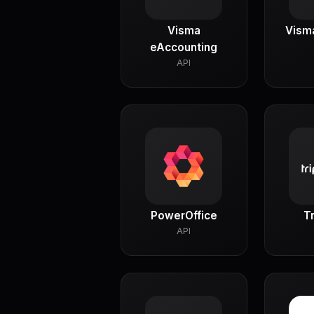
Visma
Vism
eAccounting
API
PowerOffice
T
API