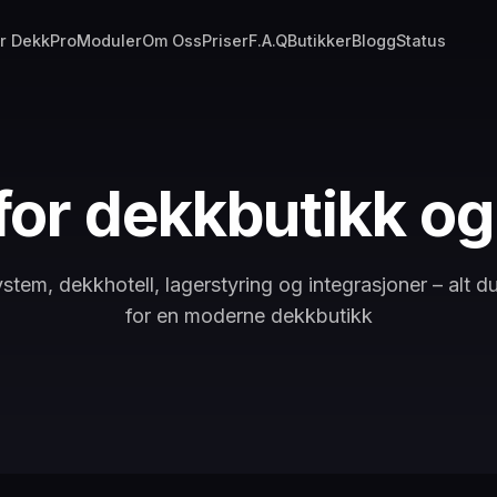
r DekkPro
Moduler
Om Oss
Priser
F.A.Q
Butikker
Blogg
Status
for dekkbutikk og
tem, dekkhotell, lagerstyring og integrasjoner – alt d
for en moderne dekkbutikk