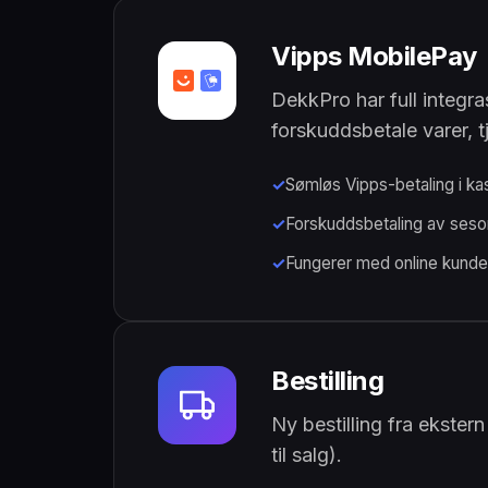
Vipps MobilePay
DekkPro har full integr
forskuddsbetale varer, t
Sømløs Vipps-betaling i k
Forskuddsbetaling av seso
Fungerer med online kund
Bestilling
Ny bestilling fra ekstern
til salg).