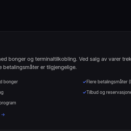
d bonger og terminaltilkobling. Ved salg av varer trek
e betalingsmåter er tilgjengelige.
d bonger
Flere betalingsmåter (k
ng
Tilbud og reservasjon
sprogram
→