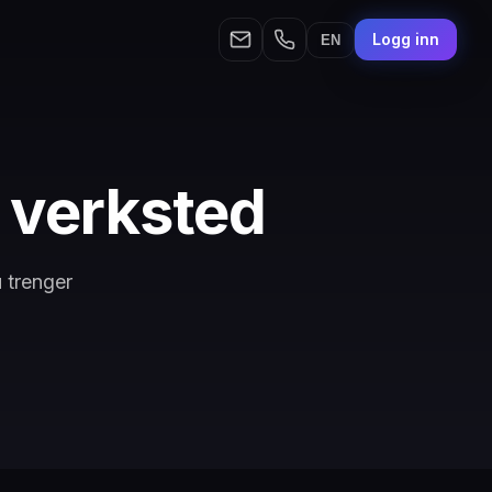
Logg inn
EN
 verksted
u trenger