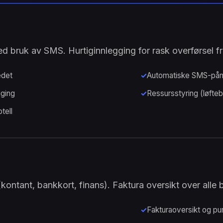
ed bruk av SMS. Hurtiginnlegging for rask overførsel fra
edet
Automatiske SMS-påm
gging
Ressursstyring (løfte
tell
(kontant, bankkort, finans). Faktura oversikt over alle 
Fakturaoversikt og pur