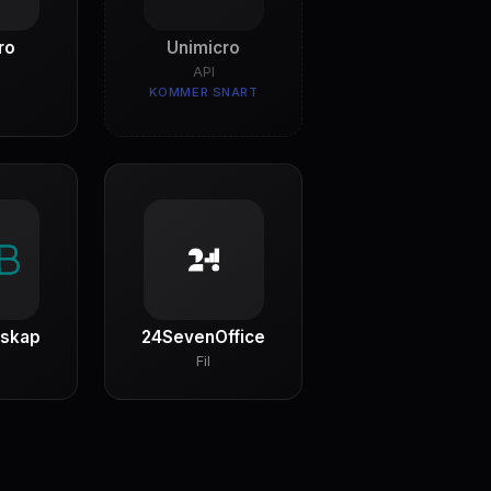
ro
Unimicro
API
KOMMER SNART
skap
24SevenOffice
Fil