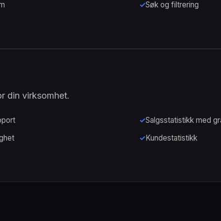
em
Søk og filtrering
or din virksomhet.
port
Salgsstatistikk med gr
ghet
Kundestatistikk