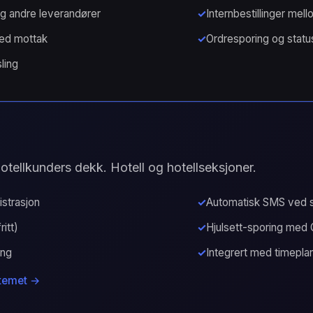
og andre leverandører
Internbestillinger mell
ved mottak
Ordresporing og stat
ling
otellkunders dekk. Hotell og hotellseksjoner.
strasjon
Automatisk SMS ved s
itt)
Hjulsett-sporing med
ing
Integrert med timepla
temet
→