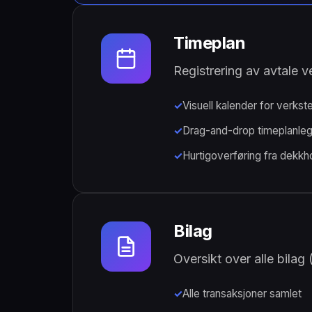
Timeplan
Registrering av avtale v
Visuell kalender for verkst
Drag-and-drop timeplanle
Hurtigoverføring fra dekkho
Bilag
Oversikt over alle bilag 
Alle transaksjoner samlet