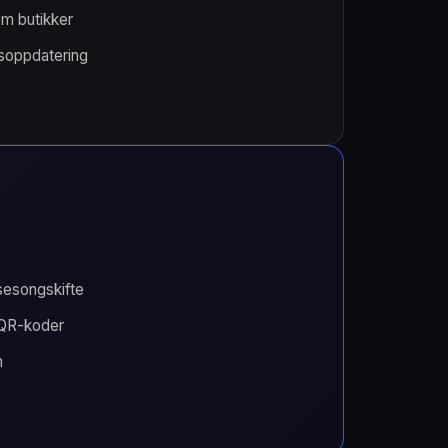
om butikker
usoppdatering
esongskifte
 QR-koder
n