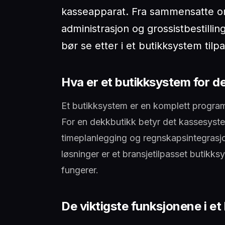
kasseapparat. Fra sammensatte or
administrasjon og grossistbestill
bør se etter i et butikksystem tilp
Hva er et butikksystem for d
Et butikksystem er en komplett program
For en dekkbutikk betyr det kassesystem
timeplanlegging og regnskapsintegrasjon 
løsninger er et bransjetilpasset butik
fungerer.
De viktigste funksjonene i e