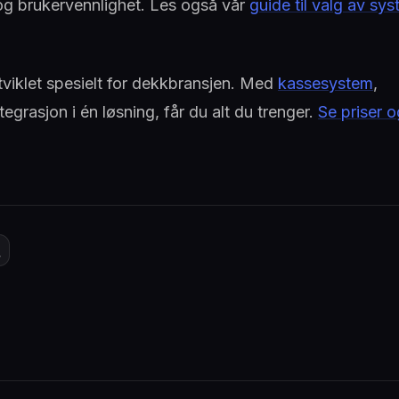
s og brukervennlighet. Les også vår
guide til valg av sy
viklet spesielt for dekkbransjen. Med
kassesystem
,
egrasjon i én løsning, får du alt du trenger.
Se priser o