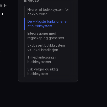
INNHOLD
ll-
Hva er et butikksystem for
du
dekkbutikk?
De viktigste funksjonene i
et butikksystem
Integrasjoner med
regnskap og grossister
Skybasert butikksystem
.
vs. lokal installasjon
Timeplanlegging i
butikksystemet
Slik velger du riktig
butikksystem