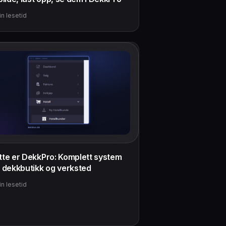
n lesetid
tte er DekkPro: Komplett system
r dekkbutikk og verksted
n lesetid