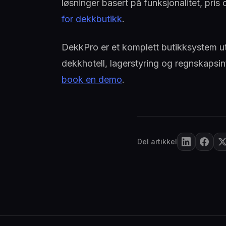
løsninger basert på funksjonalitet, pri
for dekkbutikk
.
DekkPro er et komplett butikksystem ut
dekkhotell, lagerstyring og regnskapsint
book en demo
.
Del artikkel