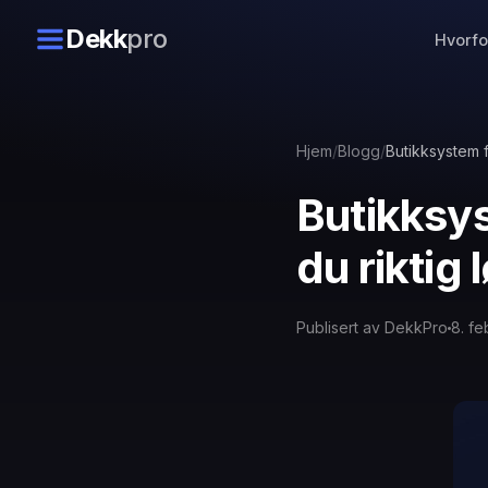
Dekk
pro
Hvorfo
Hjem
/
Blogg
/
Butikksystem f
Butikksys
du riktig 
Publisert av DekkPro
8. f