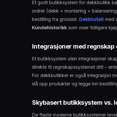
Et godt butikksystem for dekkbutikk b
ordrer (dekk + montering + balanseri
bestilling fra grossist.
Dekkhotell
med s
Kundehistorikk
som viser tidligere kjø
Integrasjoner med regnskap 
Et butikksystem uten integrasjoner skap
direkte til regnskapssystemet ditt – ent
For dekkbutikker er også integrasjon m
slå opp produkter og legge inn bestillin
Skybasert butikksystem vs. lo
De fleste moderne butikksystemer lever