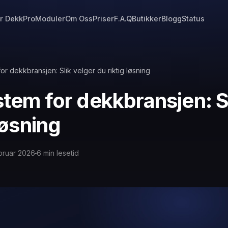
r DekkPro
Moduler
Om Oss
Priser
F.A.Q
Butikker
Blogg
Status
or dekkbransjen: Slik velger du riktig løsning
tem for dekkbransjen: Sl
løsning
ebruar 2026
6
min lesetid