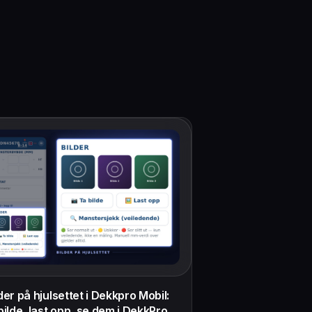
der på hjulsettet i Dekkpro Mobil:
bilde, last opp, se dem i DekkPro