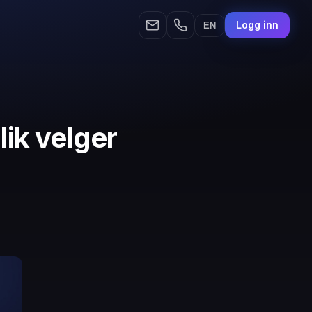
Logg inn
EN
ik velger