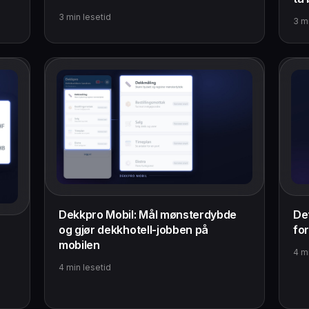
3
min lesetid
3
mi
Dekkpro Mobil: Mål mønsterdybde
De
og gjør dekkhotell-jobben på
fo
mobilen
4
mi
4
min lesetid