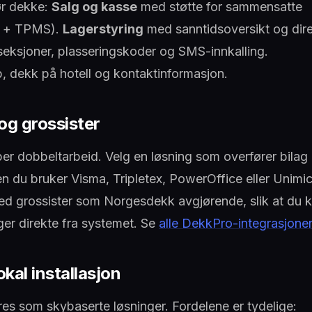
ør dekke:
Salg og kasse
med støtte for sammensatte
ng + TPMS).
Lagerstyring
med sanntidsoversikt og dir
eksjoner, plasseringskoder og SMS-innkalling.
p, dekk på hotell og kontaktinformasjon.
og grossister
er dobbeltarbeid. Velg en løsning som overfører bilag
en du bruker Visma, Tripletex, PowerOffice eller Unimic
ed grossister som Norgesdekk avgjørende, slik at du 
ger direkte fra systemet. Se
alle DekkPro-integrasjoner
kal installasjon
es som skybaserte løsninger. Fordelene er tydelige: